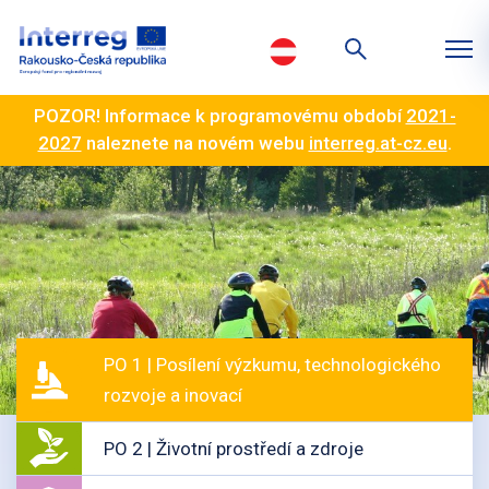
POZOR! Informace k programovému období
2021-
2027
naleznete na novém webu
interreg.at-cz.eu
.
PO 1 | Posílení výzkumu, technologického
rozvoje a inovací
PO 2 | Životní prostředí a zdroje