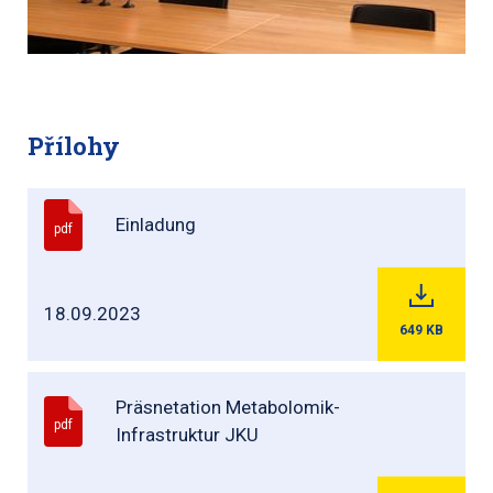
Přílohy
Einladung
pdf
18.09.2023
649
KB
Präsnetation Metabolomik-
pdf
Infrastruktur JKU