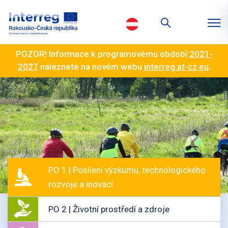
POZOR! Informace k programovému období
2021-
2027
naleznete na novém webu
interreg.at-cz.eu
.
PO 1 | Posílení výzkumu, technologického
rozvoje a inovací
PO 2 | Životní prostředí a zdroje