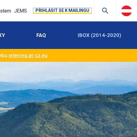
stem
JEMS
PŘIHLÁSIT SE K MAILINGU
KY
FAQ
IBOX (2014-2020)
webu
interreg.at-cz.eu
.