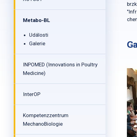
brzk
"Inf
chem
Metabo-BL
Události
Ga
Galerie
INPOMED (Innovations in Poultry
Medicine)
InterOP
Kompetenzzentrum
MechanoBiologie