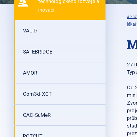
technologického rozvoje a
inovací
at-cz
léka
VALID
M
SAFEBRIDGE
27.
Typ 
AMOR
Od 2
Com3d-XCT
mini
Zvon
pro
CAC-SuMeR
průb
stud
prez
ROTCUT