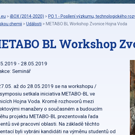
.eu
>
iBOX (2014-2020)
>
PO 1 - Posílení výzkumu, technologického rozv
řskou chemii
>
Události
>
METABO BL Workshop Zvonice Hojna Voda
ETABO BL Workshop Zvo
05.2019 - 28.05.2019
akce: Seminář
7.05. až do 28.05.2019 se na workshopu /
symposiu setkala iniciativa METABO-BL ve
icích Hojna Voda. Kromě rozhovorů mezi
jektovými manažery o současném a budoucím
ěhu projektu METABO-BL prezentovala řada
entů své pracovní oblasti. Na základě těchto
entací byli vybráni kandidáti na výměnu studentů od