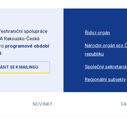
eshraniční spolupráce
Řídicí orgán
-A Rakousko-Česká
Národní orgán pro 
pro
programové období
0
.
republiku
Společný sekretariá
ÁSIT SE K MAILINGU
Regionální subjekty
NOVINKY
FA