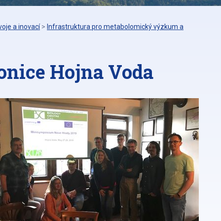
oje a inovací
>
Infrastruktura pro metabolomický výzkum a
nice Hojna Voda