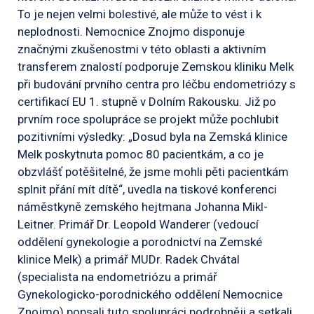
To je nejen velmi bolestivé, ale může to vést i k
neplodnosti. Nemocnice Znojmo disponuje
značnými zkušenostmi v této oblasti a aktivním
transferem znalostí podporuje Zemskou kliniku Melk
při budování prvního centra pro léčbu endometriózy s
certifikací EU 1. stupně v Dolním Rakousku. Již po
prvním roce spolupráce se projekt může pochlubit
pozitivními výsledky: „Dosud byla na Zemská klinice
Melk poskytnuta pomoc 80 pacientkám, a co je
obzvlášť potěšitelné, že jsme mohli pěti pacientkám
splnit přání mít dítě“, uvedla na tiskové konferenci
náměstkyně zemského hejtmana Johanna Mikl-
Leitner. Primář Dr. Leopold Wanderer (vedoucí
oddělení gynekologie a porodnictví na Zemské
klinice Melk) a primář MUDr. Radek Chvátal
(specialista na endometriózu a primář
Gynekologicko-porodnického oddělení Nemocnice
Znojmo) popsali tuto spolupráci podrobněji a setkali