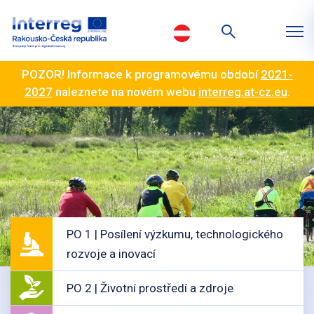
POZOR! Informace k programovému období
2021-
2027
naleznete na novém webu
interreg.at-cz.eu
.
PO 1 | Posílení výzkumu, technologického
rozvoje a inovací
PO 2 | Životní prostředí a zdroje