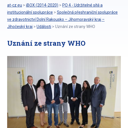
at-cz.eu
>
iBOX (2014-2020)
>
PO 4 - Udržitelné sítě a
institucionální spolupráce
>
Společná přeshraniční spolupráce
ve zdravotnictví Dolní Rakousko – Jihomoravský kraj –
Jihočeský kraj
>
Události
>
Uznání ze strany WHO
Uznání ze strany WHO