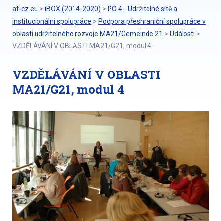
at-cz.eu
>
iBOX (2014-2020)
>
PO 4 - Udržitelné sítě a
institucionální spolupráce
>
Podpora přeshraniční spolupráce v
oblasti udržitelného rozvoje MA21/Gemeinde 21
>
Události
>
VZDĚLÁVÁNÍ V OBLASTI MA21/G21, modul 4
VZDĚLÁVÁNÍ V OBLASTI
MA21/G21, modul 4