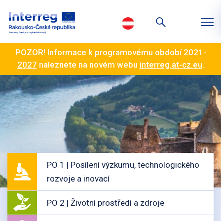
POZOR! Informace k programovému období
2021-
2027
naleznete na novém webu
interreg.at-cz.eu
.
PO 1 | Posílení výzkumu, technologického
rozvoje a inovací
PO 2 | Životní prostředí a zdroje