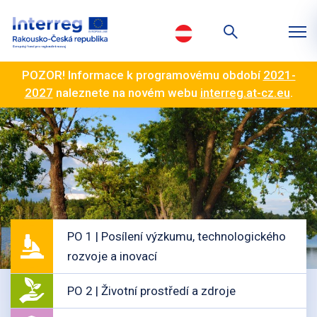
POZOR! Informace k programovému období
2021-
2027
naleznete na novém webu
interreg.at-cz.eu
.
PO 1 | Posílení výzkumu, technologického
rozvoje a inovací
PO 2 | Životní prostředí a zdroje