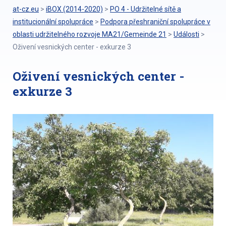
at-cz.eu
>
iBOX (2014-2020)
>
PO 4 - Udržitelné sítě a
institucionální spolupráce
>
Podpora přeshraniční spolupráce v
oblasti udržitelného rozvoje MA21/Gemeinde 21
>
Události
>
Oživení vesnických center - exkurze 3
Oživení vesnických center -
exkurze 3