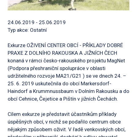
24.06.2019 - 25.06.2019
Typ akce: Ostatní
Exkurze OŽIVENÍ CENTER OBCÍ - PŘÍKLADY DOBRÉ
PRAXE Z DOLNÍHO RAKOUSKA A JIŽNÍCH ČECH
konaná v rámci česko-rakouského projektu MagNet
(Podpora přeshraniční spolupráce v oblasti
udržitelného rozvoje MA21/G21 ) se ve dnech 24. –
25. 6. 2019 uskutečnila do obcí Markersdorf-
Haindorf a Krummnussbaum v Dolním Rakousku a do
obcí Cehnice, Čejetice a Pištín v jižních Čechách.
Cílem exkurze je představit účastníkům příklady
úspěšných obcí, v nichž se podařilo centrum obce
nějakým způsobem oživit. V řadě venkovských obcí,