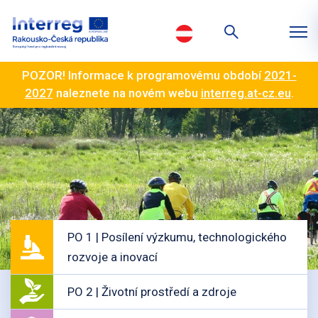
POZOR! Informace k programovému období
2021-
2027
naleznete na novém webu
interreg.at-cz.eu
.
PO 1 | Posílení výzkumu, technologického
rozvoje a inovací
PO 2 | Životní prostředí a zdroje