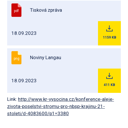
Tisková zpráva
pdf
18.09.2023
1159
KB
Noviny Langau
png
18.09.2023
411
KB
Link:
http://www.kr-vysocina.cz/konference-aleje-
zivota-poselstvi-stromu-pro-nbsp-krajinu-21-
stoleti/d-4083600/p1=3380