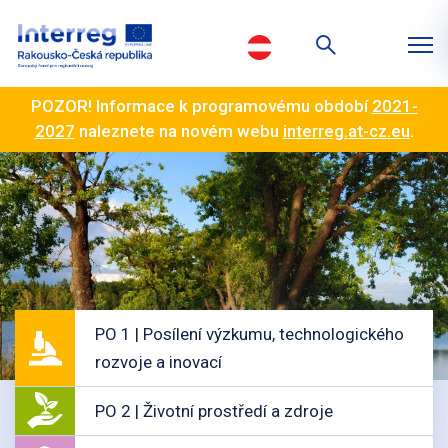
POZOR! Informace k programovému období
2021-
2027
naleznete na novém webu
interreg.at-cz.eu
.
PO 1 | Posílení výzkumu, technologického
rozvoje a inovací
PO 2 | Životní prostředí a zdroje