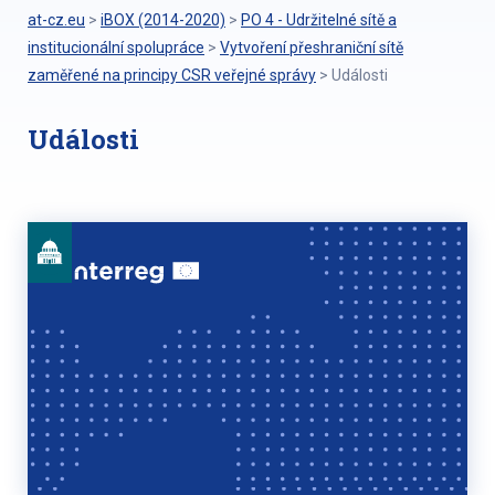
at-cz.eu
>
iBOX (2014-2020)
>
PO 4 - Udržitelné sítě a
institucionální spolupráce
>
Vytvoření přeshraniční sítě
zaměřené na principy CSR veřejné správy
>
Události
Události