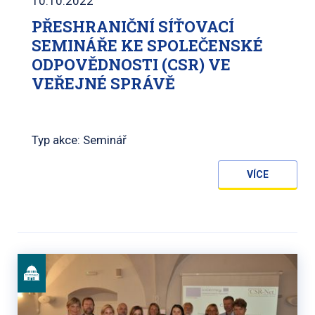
10.10.2022
PŘESHRANIČNÍ SÍŤOVACÍ
SEMINÁŘE KE SPOLEČENSKÉ
ODPOVĚDNOSTI (CSR) VE
VEŘEJNÉ SPRÁVĚ
Typ akce: Seminář
VÍCE