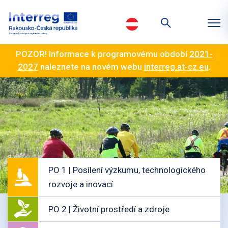
POZOR! Informace k programovému období
2021-
2027
naleznete na novém webu
interreg.at-cz.eu
.
PO 1 | Posílení výzkumu, technologického
rozvoje a inovací
PO 2 | Životní prostředí a zdroje