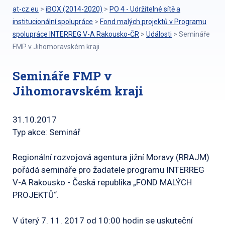
at-cz.eu
>
iBOX (2014-2020)
>
PO 4 - Udržitelné sítě a
institucionální spolupráce
>
Fond malých projektů v Programu
spolupráce INTERREG V-A Rakousko-ČR
>
Události
>
Semináře
FMP v Jihomoravském kraji
Semináře FMP v
Jihomoravském kraji
31.10.2017
Typ akce: Seminář
Regionální rozvojová agentura jižní Moravy (RRAJM)
pořádá semináře pro žadatele programu INTERREG
V-A Rakousko - Česká republika „FOND MALÝCH
PROJEKTŮ“.
V úterý 7. 11. 2017 od 10:00 hodin se uskuteční