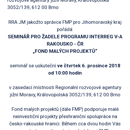
rozvojové agentury jižní Moravy, Královopolská
3052/139, 612 00 Brno
RRA JM jakožto správce FMP pro Jihomoravský kraj
pořádá:
SEMINÁŘ PRO ŽADELE PROGRAMU INTERREG V-A
RAKOUSKO - ČR
„FOND MALÝCH PROJEKTŮ“
seminář se uskuteční
ve čtvrtek 6. prosince 2018
od 10:00 hodin
v zasedací místnosti Regionální rozvojové agentury
jižní Moravy, Královopolská 3052/139, 612 00 Brno
Fond malých projektů (dále FMP) podporuje malé
neinvestiční projekty přeshraniční spolupráce na
česko-rakouské hranici. Během cca dvou hodin Vás