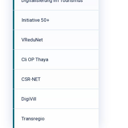
Digitalisierung im Tourismus
Initiative 50+
VReduNet
Cli OP Thaya
CSR-NET
DigiVill
Transregio