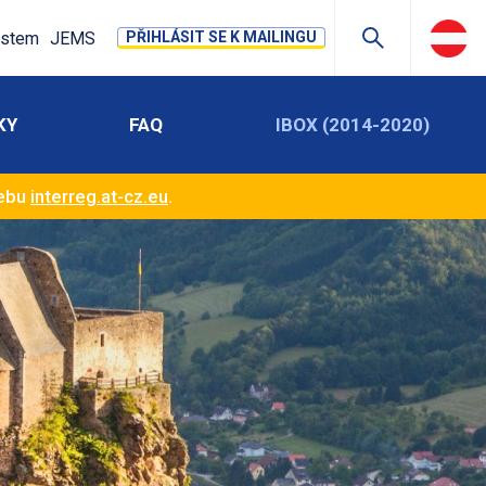
stem
JEMS
PŘIHLÁSIT SE K MAILINGU
KY
FAQ
IBOX (2014-2020)
webu
interreg.at-cz.eu
.