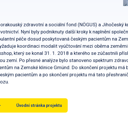
orakouský zdravotní a sociální fond (NÖGUS) a Jihočeský kra
votnictví. Nyní byly podniknuty další kroky k naplnění společ
lantní péče dosud poskytovaná českým pacientům na Zemsk
yžaduje koordinaci modalit vyúčtování mezi oběma zeměmi.
shop, který se konal 31. 1. 2018 a kterého se zúčastnili přís
ou zemí. Po přesné analýze bylo stanoveno spektrum zdrav
entům na Zemské klinice Gmünd. Do skončení projektu má b
eským pacientům a po skončení projektu má tato přeshranič
ozu.
Úvodní stránka projektu