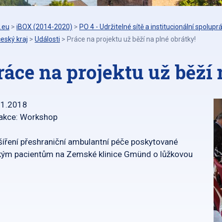
.eu
>
iBOX (2014-2020)
>
PO 4 - Udržitelné sítě a institucionální spolupr
eský kraj
>
Události
>
Práce na projektu už běží na plné obrátky!
ráce na projektu už běží 
01.2018
 akce: Workshop
íření přeshraniční ambulantní péče poskytované
kým pacientům na Zemské klinice Gmünd o lůžkovou