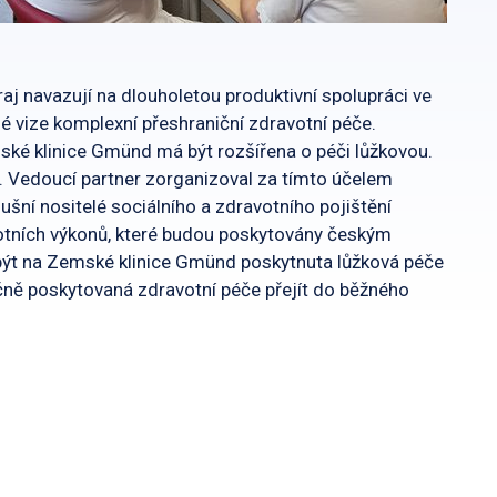
j navazují na dlouholetou produktivní spolupráci ve
né vize komplexní přeshraniční zdravotní péče.
é klinice Gmünd má být rozšířena o péči lůžkovou.
 Vedoucí partner zorganizoval za tímto účelem
lušní nositelé sociálního a zdravotního pojištění
otních výkonů, které budou poskytovány českým
ýt na Zemské klinice Gmünd poskytnuta lůžková péče
ně poskytovaná zdravotní péče přejít do běžného