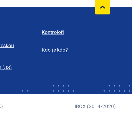
Kontroloři
Českou
Kdo je kdo?
t (JS)
Q
IBOX (2014-2020)