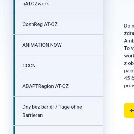
nATCZwork
ConnReg AT-CZ
Doln
zdra
Ambu
ANIMATION NOW
To v
work
z ob
CCCN
paci
45 č
prov
ADAPTRegion AT-CZ
Dny bez bariér / Tage ohne
Barrieren