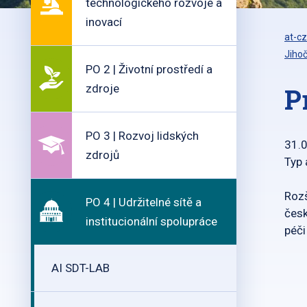
technologického rozvoje a
inovací
at-cz
Jihoč
PO 2 | Životní prostředí a
zdroje
P
PO 3 | Rozvoj lidských
31.
zdrojů
Typ
Rozš
PO 4 | Udržitelné sítě a
čes
institucionální spolupráce
péči
AI SDT-LAB