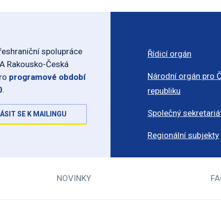
eshraniční spolupráce
Řídicí orgán
-A Rakousko-Česká
Národní orgán pro 
pro
programové období
0
.
republiku
Společný sekretariá
ÁSIT SE K MAILINGU
Regionální subjekty
NOVINKY
FA