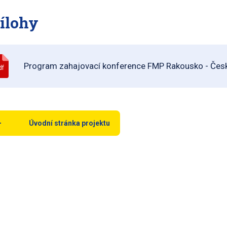
ílohy
Program zahajovací konference FMP Rakousko - Česk
df
Úvodní stránka projektu