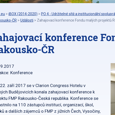
.eu
>
iBOX (2014-2020)
>
PO 4 - Udržitelné sítě a institucionální spolupr
kousko-ČR
>
Události
>
Zahajovací konference Fondu malých projektů 
ahajovací konference Fo
akousko-ČR
09.2017
akce: Konference
22. září 2017 se v Clarion Congress Hotelu v
ých Budějovicích konala zahajovací konference k
ektu FMP Rakousko-Česká republika. Konference se
stnilo na 110 zástupců institucí, organizací, škol,
ků a dalších zájemců o FMP z jižních Čech, Vysočiny,