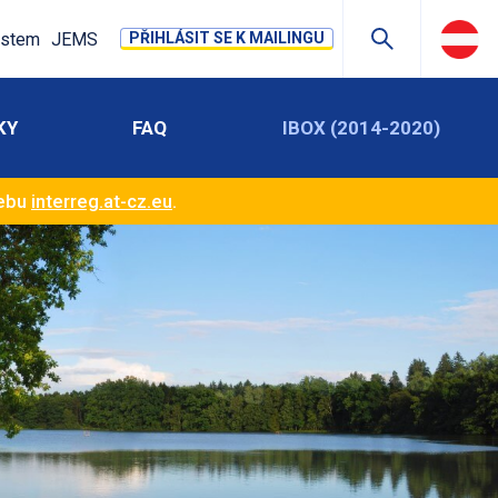
stem
JEMS
PŘIHLÁSIT SE K MAILINGU
KY
FAQ
IBOX (2014-2020)
webu
interreg.at-cz.eu
.