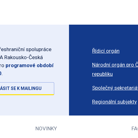
eshraniční spolupráce
Řídicí orgán
-A Rakousko-Česká
Národní orgán pro 
pro
programové období
0
.
republiku
Společný sekretariá
ÁSIT SE K MAILINGU
Regionální subjekty
NOVINKY
FA