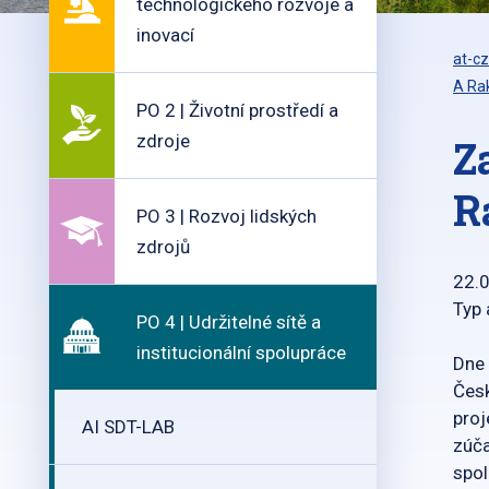
technologického rozvoje a
inovací
at-cz
A Ra
PO 2 | Životní prostředí a
zdroje
Z
R
PO 3 | Rozvoj lidských
zdrojů
22.
Typ 
PO 4 | Udržitelné sítě a
institucionální spolupráce
Dne 
Česk
proj
AI SDT-LAB
zúča
spol