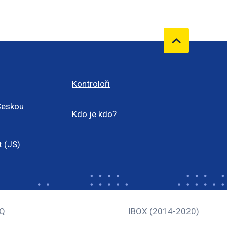
Kontroloři
Českou
Kdo je kdo?
t (JS)
Q
IBOX (2014-2020)