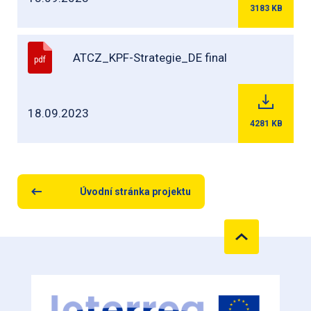
3183
KB
ATCZ_KPF-Strategie_DE final
pdf
18.09.2023
4281
KB
Úvodní stránka projektu