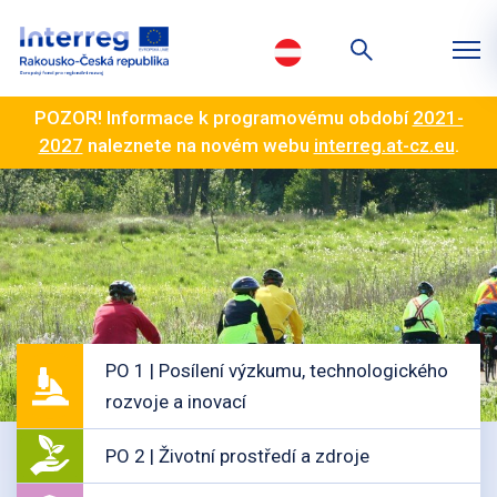
POZOR! Informace k programovému období
2021-
2027
naleznete na novém webu
interreg.at-cz.eu
.
PO 1 | Posílení výzkumu, technologického
rozvoje a inovací
PO 2 | Životní prostředí a zdroje