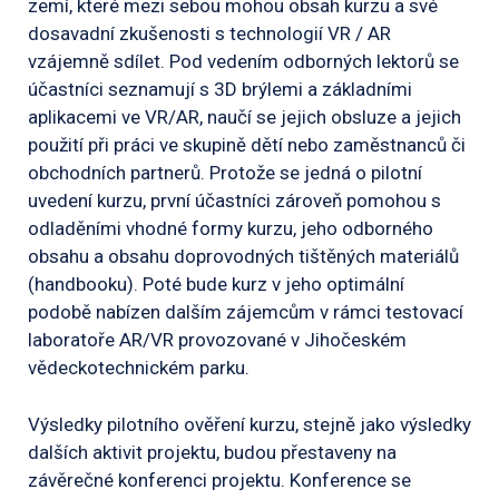
zemí, které mezi sebou mohou obsah kurzu a své
dosavadní zkušenosti s technologií VR / AR
vzájemně sdílet. Pod vedením odborných lektorů se
účastníci seznamují s 3D brýlemi a základními
aplikacemi ve VR/AR, naučí se jejich obsluze a jejich
použití při práci ve skupině dětí nebo zaměstnanců či
obchodních partnerů. Protože se jedná o pilotní
uvedení kurzu, první účastníci zároveň pomohou s
odladěními vhodné formy kurzu, jeho odborného
obsahu a obsahu doprovodných tištěných materiálů
(handbooku). Poté bude kurz v jeho optimální
podobě nabízen dalším zájemcům v rámci testovací
laboratoře AR/VR provozované v Jihočeském
vědeckotechnickém parku.
Výsledky pilotního ověření kurzu, stejně jako výsledky
dalších aktivit projektu, budou přestaveny na
závěrečné konferenci projektu. Konference se