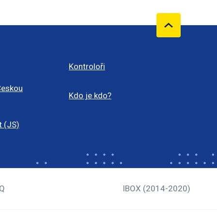
Kontroloři
Českou
Kdo je kdo?
t (JS)
Q
IBOX (2014-2020)