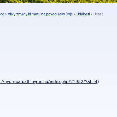
áce
>
Vlivy změny klimatu na povodí řeky Dyje
>
Události
>
Ucast
p://hydrocarpath.nyme.hu/index.php/21952/?&L=4
)