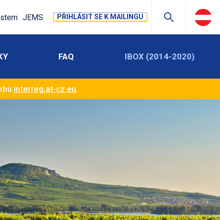
stem
JEMS
PŘIHLÁSIT SE K MAILINGU
KY
FAQ
IBOX (2014-2020)
webu
interreg.at-cz.eu
.