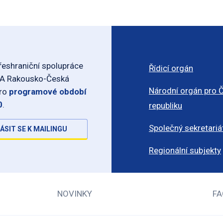
eshraniční spolupráce
Řídicí orgán
-A Rakousko-Česká
Národní orgán pro 
pro
programové období
0
.
republiku
Společný sekretariá
ÁSIT SE K MAILINGU
Regionální subjekty
NOVINKY
FA