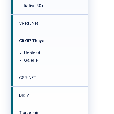
Initiative 50+
VReduNet
Cli OP Thaya
Události
Galerie
CSR-NET
DigiVill
Transregio