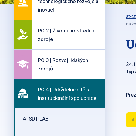
technologického rozvoje a
inovací
at-cz
na ko
PO 2 | Životní prostředí a
zdroje
U
PO 3 | Rozvoj lidských
24.
zdrojů
Typ 
PO 4 | Udržitelné sítě a
Prez
institucionální spolupráce
AI SDT-LAB