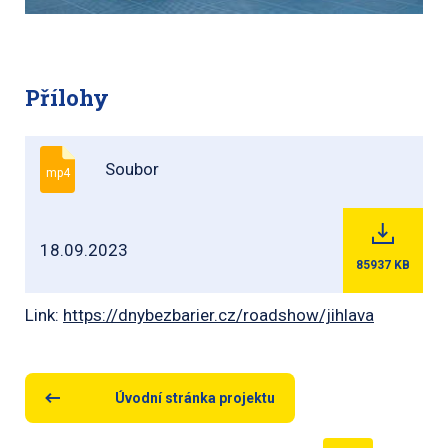
Přílohy
Soubor
mp4
18.09.2023
85937
KB
Link:
https://dnybezbarier.cz/roadshow/jihlava
Úvodní stránka projektu