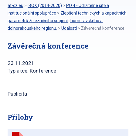
at-cz.eu
>
iBOX (2014-2020)
>
PO 4 - Udržitelné sítě a
institucionální spolupráce
>
Zlepšení technických a kapacitních
parametrů železničního spojení jihomoravského a
dolnorakouského regionu.
>
Události
>
Závěrečná konference
Závěrečná konference
23.11.2021
Typ akce: Konference
Publicita
Přílohy