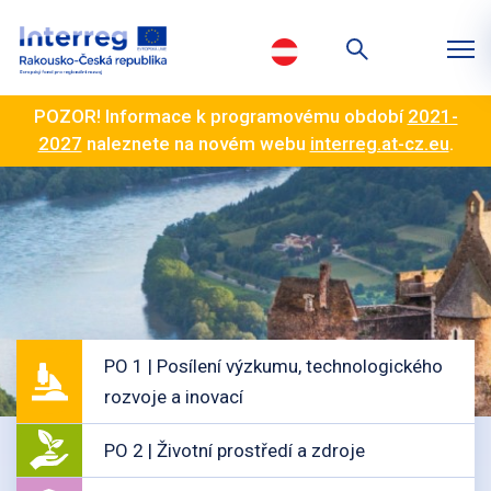
POZOR! Informace k programovému období
2021-
2027
naleznete na novém webu
interreg.at-cz.eu
.
PO 1 | Posílení výzkumu, technologického
rozvoje a inovací
PO 2 | Životní prostředí a zdroje