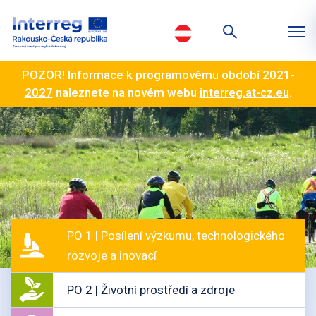
POZOR! Informace k programovému období
2021-
2027
naleznete na novém webu
interreg.at-cz.eu
.
PO 1 | Posílení výzkumu, technologického
rozvoje a inovací
PO 2 | Životní prostředí a zdroje