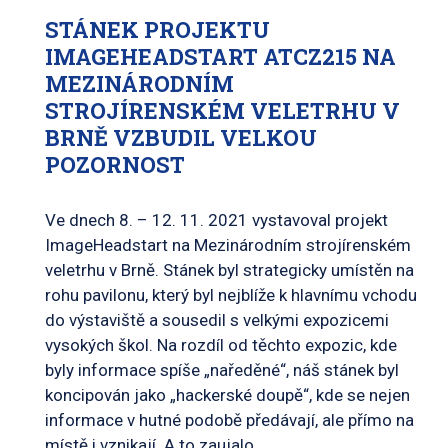
STÁNEK PROJEKTU
IMAGEHEADSTART ATCZ215 NA
MEZINÁRODNÍM
STROJÍRENSKÉM VELETRHU V
BRNĚ VZBUDIL VELKOU
POZORNOST
Ve dnech 8. – 12. 11. 2021 vystavoval projekt
ImageHeadstart na Mezinárodním strojírenském
veletrhu v Brně. Stánek byl strategicky umístěn na
rohu pavilonu, který byl nejblíže k hlavnímu vchodu
do výstaviště a sousedil s velkými expozicemi
vysokých škol. Na rozdíl od těchto expozic, kde
byly informace spíše „naředěné“, náš stánek byl
koncipován jako „hackerské doupě“, kde se nejen
informace v hutné podobě předávají, ale přímo na
místě i vznikají. A to zaujalo.