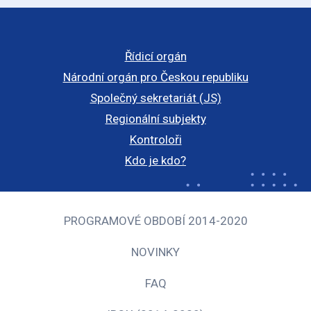
Řídicí orgán
Národní orgán pro Českou republiku
Společný sekretariát (JS)
Regionální subjekty
Kontroloři
Kdo je kdo?
PROGRAMOVÉ OBDOBÍ 2014-2020
NOVINKY
FAQ