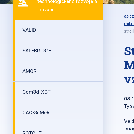
technologického rozvoje a
inovací
at-cz
mikr
VALID
stroj
S
SAFEBRIDGE
M
AMOR
v
Com3d-XCT
08.
Typ 
CAC-SuMeR
Ve d
Ima
ROTCUT