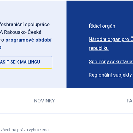
eshraniční spolupráce
Řídicí orgán
-A Rakousko-Česká
Národní orgán pro 
pro
programové období
0
.
republiku
Společný sekretariá
ÁSIT SE K MAILINGU
Regionální subjekty
NOVINKY
FA
– všechna práva vyhrazena