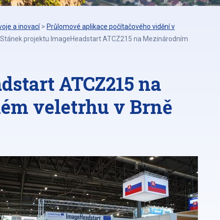
oje a inovací
>
Průlomové aplikace počítačového vidění v
Stánek projektu ImageHeadstart ATCZ215 na Mezinárodním
dstart ATCZ215 na
ém veletrhu v Brně