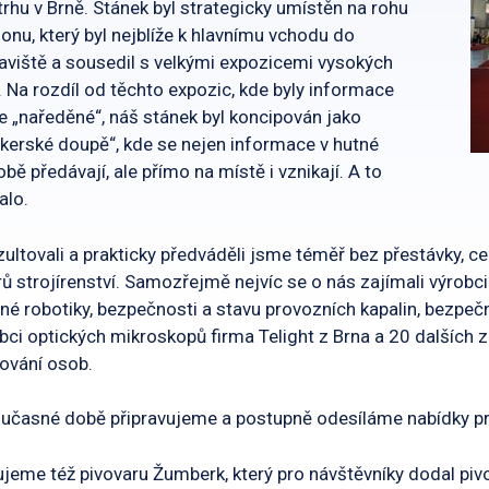
trhu v Brně. Stánek byl strategicky umístěn na rohu
lonu, který byl nejblíže k hlavnímu vchodu do
aviště a sousedil s velkými expozicemi vysokých
. Na rozdíl od těchto expozic, kde byly informace
e „naředěné“, náš stánek byl koncipován jako
kerské doupě“, kde se nejen informace v hutné
bě předávají, ale přímo na místě i vznikají. A to
alo.
ultovali a prakticky předváděli jsme téměř bez přestávky, c
ů strojírenství. Samozřejmě nejvíc se o nás zajímali výrobci 
né robotiky, bezpečnosti a stavu provozních kapalin, bezpeč
bci optických mikroskopů firma Telight z Brna a 20 dalších
ování osob.
učasné době připravujeme a postupně odesíláme nabídky pr
jeme též pivovaru Žumberk, který pro návštěvníky dodal pi