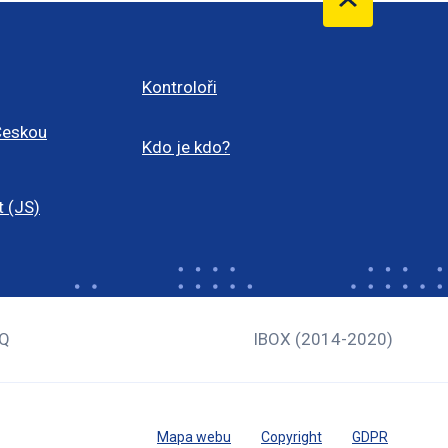
Kontroloři
Českou
Kdo je kdo?
t (JS)
Q
IBOX (2014-2020)
Mapa webu
Copyright
GDPR