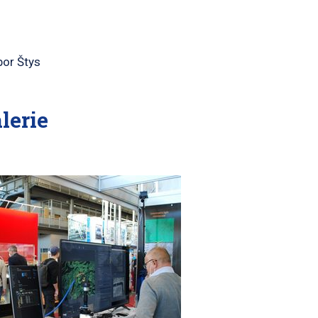
bor Štys
lerie