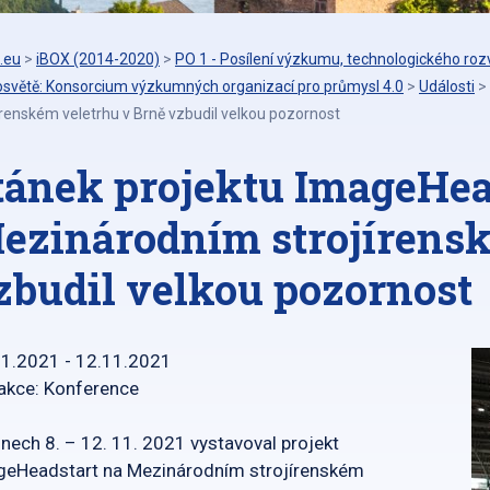
.eu
>
iBOX (2014-2020)
>
PO 1 - Posílení výzkumu, technologického rozv
osvětě: Konsorcium výzkumných organizací pro průmysl 4.0
>
Události
>
írenském veletrhu v Brně vzbudil velkou pozornost
tánek projektu ImageHea
ezinárodním strojírensk
zbudil velkou pozornost
11.2021 - 12.11.2021
akce: Konference
nech 8. – 12. 11. 2021 vystavoval projekt
geHeadstart na Mezinárodním strojírenském