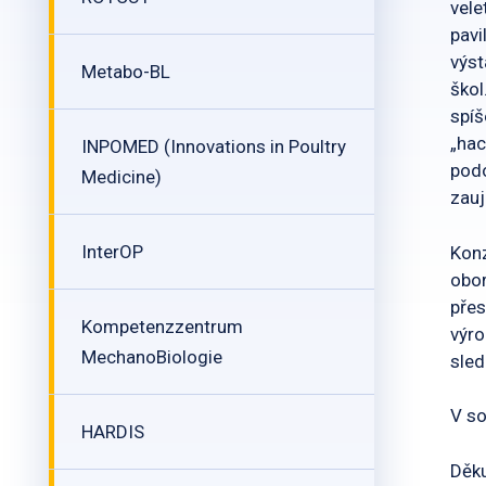
vele
pavi
výst
Metabo-BL
škol
spíš
„hac
INPOMED (Innovations in Poultry
podo
Medicine)
zauj
InterOP
Konz
obor
přes
Kompetenzzentrum
výro
MechanoBiologie
sled
V so
HARDIS
Děku