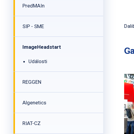
PredMAIn
Dali
SIP - SME
ImageHeadstart
Ga
Události
REGGEN
Algenetics
RIAT-CZ