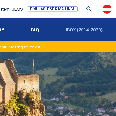
stem
JEMS
PŘIHLÁSIT SE K MAILINGU
KY
FAQ
IBOX (2014-2020)
webu
interreg.at-cz.eu
.