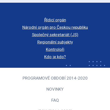
Řídicí orgán
Národní orgán pro Českou republiku
Společný sekretariát (JS)
Regionální subjekty
Kontroloři
Kdo je kdo?
PROGRAMOVÉ OBDOBÍ 2014-2020
NOVINKY
FAQ