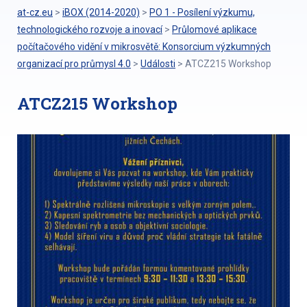
at-cz.eu
>
iBOX (2014-2020)
>
PO 1 - Posílení výzkumu,
technologického rozvoje a inovací
>
Průlomové aplikace
počítačového vidění v mikrosvětě: Konsorcium výzkumných
organizací pro průmysl 4.0
>
Události
>
ATCZ215 Workshop
ATCZ215 Workshop