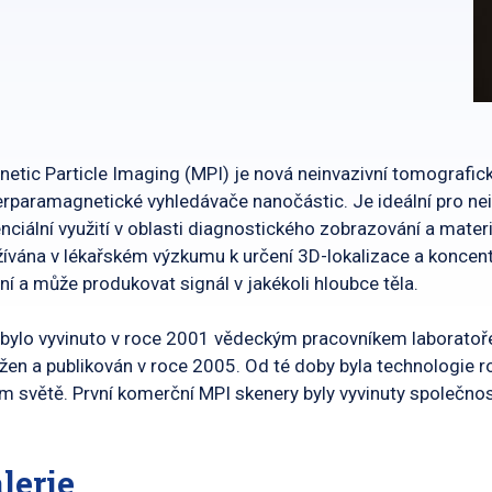
etic Particle Imaging (MPI) je nová neinvazivní tomografick
rparamagnetické vyhledávače nanočástic.
Je ideální pro ne
nciální využití v oblasti diagnostického zobrazování a mater
ívána v lékařském výzkumu k určení 3D-lokalizace a koncen
ní a může produkovat signál v jakékoli hloubce těla.
bylo vyvinuto v roce 2001
vědeckým pracovníkem laboratoře 
žen a publikován v roce 2005. Od té doby byla technologie r
m světě. První komerční MPI skenery byly vyvinuty společnos
lerie