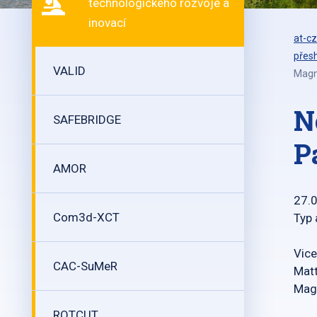
technologického rozvoje a
inovací
at-cz
přesh
VALID
Magne
N
SAFEBRIDGE
P
AMOR
27.
Com3d-XCT
Typ 
Vice
CAC-SuMeR
Matt
Magn
ROTCUT