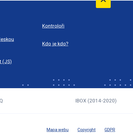
Kontroloři
Českou
Kdo je kdo?
t (JS)
Q
IBOX (2014-2020)
Mapa webu
Copyright
GDPR