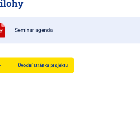
ílohy
Seminar agenda
df
Úvodní stránka projektu