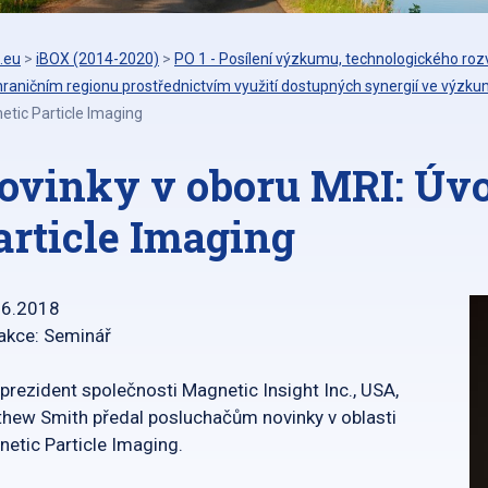
.eu
>
iBOX (2014-2020)
>
PO 1 - Posílení výzkumu, technologického rozv
raničním regionu prostřednictvím využití dostupných synergií ve výzku
tic Particle Imaging
ovinky v oboru MRI: Úv
article Imaging
06.2018
akce: Seminář
prezident společnosti Magnetic Insight Inc., USA,
hew Smith předal posluchačům novinky v oblasti
etic Particle Imaging.