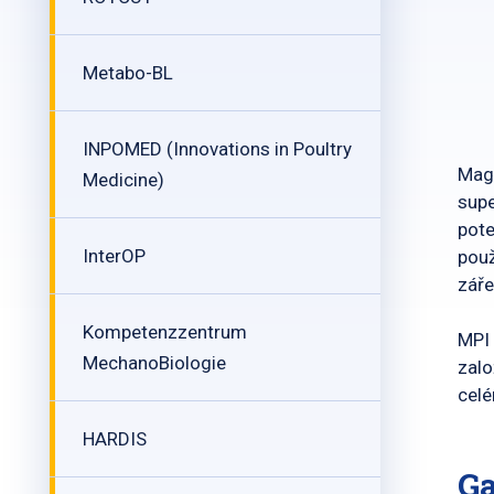
Metabo-BL
INPOMED (Innovations in Poultry
Magn
Medicine)
supe
pote
InterOP
použ
záře
Kompetenzzentrum
MPI 
MechanoBiologie
zalo
celé
HARDIS
Ga