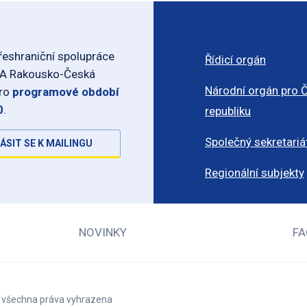
eshraniční spolupráce
Řídicí orgán
-A Rakousko-Česká
Národní orgán pro 
pro
programové období
0
.
republiku
Společný sekretariá
ÁSIT SE K MAILINGU
Regionální subjekty
NOVINKY
FA
– všechna práva vyhrazena