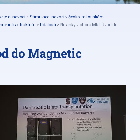
oje a inovací
>
Stimulace inovací v česko-rakouském
mné infrastruktuře
>
Události
>
Novinky v oboru MRI: Úvod do
od do Magnetic