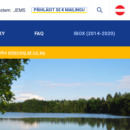
stem
JEMS
PŘIHLÁSIT SE K MAILINGU
KY
FAQ
IBOX (2014-2020)
webu
interreg.at-cz.eu
.