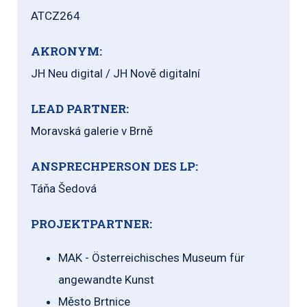
ATCZ264
AKRONYM:
JH Neu digital / JH Nově digitalní
LEAD PARTNER:
Moravská galerie v Brně
ANSPRECHPERSON DES LP:
Táňa Šedová
PROJEKTPARTNER:
MAK - Österreichisches Museum für
angewandte Kunst
Město Brtnice