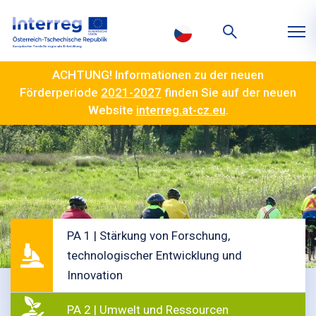
ACHTUNG! Informationen zu der neuen
Förderperiode
2021-2027
finden Sie auf der neuen
Website
interreg.at-cz.eu
.
PA 1 | Stärkung von Forschung,
technologischer Entwicklung und
Innovation
PA 2 | Umwelt und Ressourcen