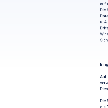
auf 
Die 
Date
u. Ä
Drit
Wir 
Sich
Ein
Auf 
verw
Dies
Die 
die 