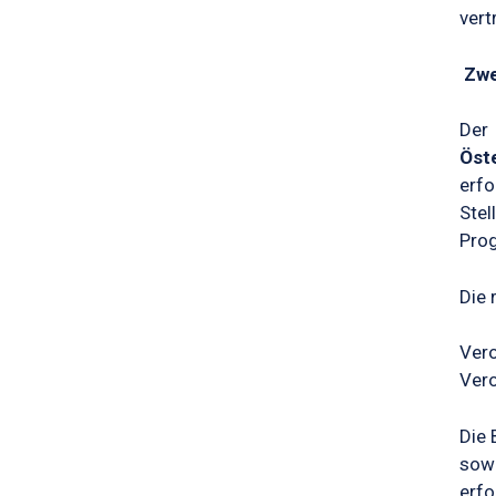
vert
Zwe
Der
Öst
erfo
Ste
Pro
Die 
Ver
Ver
Die 
sowi
erfo