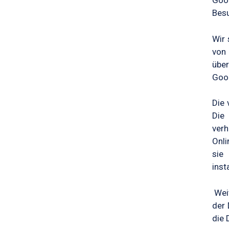
Goo
Besu
Wir 
von 
über
Goog
Die 
Die
verh
Onli
si
inst
Weit
der 
die 