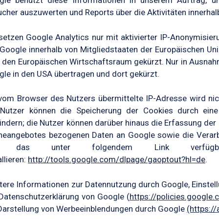
gle benutzt diese Informationen in unserem Auftrag, u
cher auszuwerten und Reports über die Aktivitäten innerhal
setzen Google Analytics nur mit aktivierter IP-Anonymisier
Google innerhalb von Mitgliedstaaten der Europäischen U
 den Europäischen Wirtschaftsraum gekürzt. Nur in Ausnahme
le in den USA übertragen und dort gekürzt.
vom Browser des Nutzers übermittelte IP-Adresse wird n
 Nutzer können die Speicherung der Cookies durch eine 
indern; die Nutzer können darüber hinaus die Erfassung der
neangebotes bezogenen Daten an Google sowie die Verarb
e das unter folgendem Link verfügbare
allieren:
http://tools.google.com/dlpage/gaoptout?hl=de
.
ere Informationen zur Datennutzung durch Google, Einstell
Datenschutzerklärung von Google (
https://policies.google
Darstellung von Werbeeinblendungen durch Google
(https:/