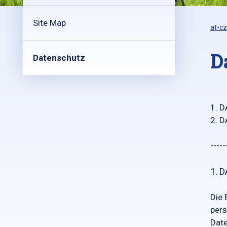
Site Map
at-cz
D
Datenschutz
1. 
2. 
-----
1. 
Die 
pers
Date