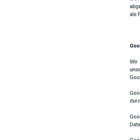
abge
als 
Goo
Wir
unse
Goog
Goo
durc
Goog
Date