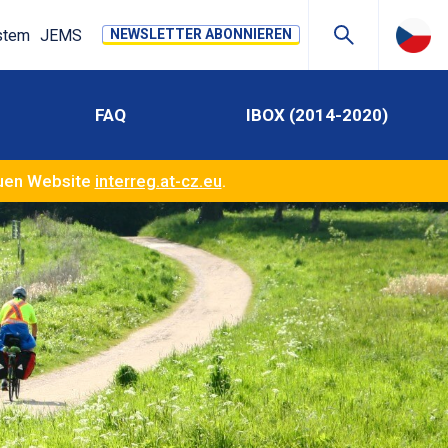
stem
JEMS
NEWSLETTER ABONNIEREN
FAQ
IBOX (2014-2020)
euen Website
interreg.at-cz.eu
.