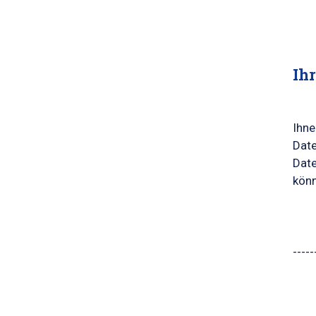
Ih
Ihne
Date
Date
könn
-----