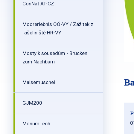
ConNat AT-CZ
Moorerlebnis OÖ-VY / Zážitek z
rašeliniště HR-VY
Mosty k sousedům - Brücken
zum Nachbarn
Ba
Malsemuschel
GJM200
P
0
MonumTech