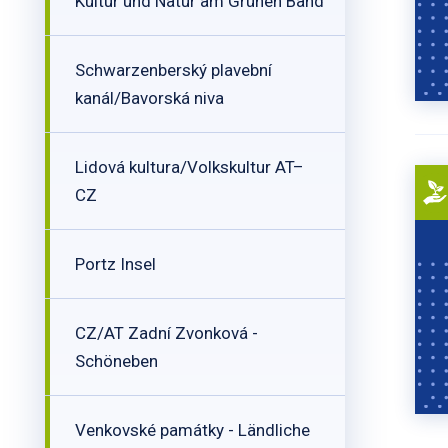
Kultur und Natur am Grünen Band
Schwarzenberský plavební
kanál/Bavorská niva
Lidová kultura/Volkskultur AT–
CZ
Portz Insel
CZ/AT Zadní Zvonková -
Schöneben
Venkovské památky - Ländliche