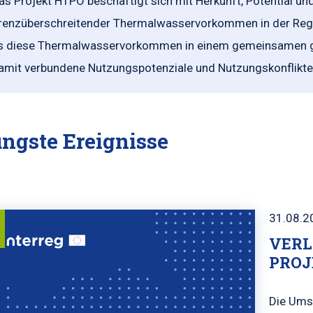
as Projekt HTPO beschäftigt sich mit Herkunft, Potentia
renzüberschreitender Thermalwasservorkommen in der Region
s diese Thermalwasservorkommen in einem gemeinsamen ge
amit verbundene Nutzungspotenziale und Nutzungskonflikte 
ngste Ereignisse
31.08.2
VERL
PROJ
Die Ums