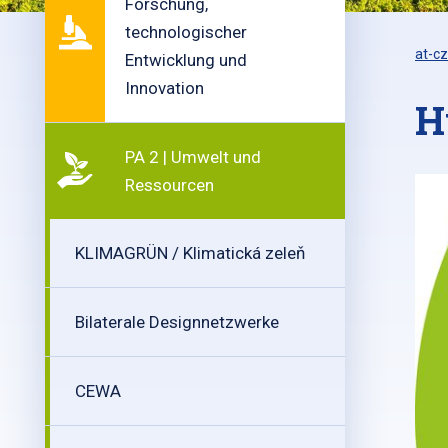
Forschung,
technologischer
at-cz
Entwicklung und
Innovation
H
PA 2 | Umwelt und
Ressourcen
KLIMAGRÜN / Klimatická zeleň
Bilaterale Designnetzwerke
CEWA