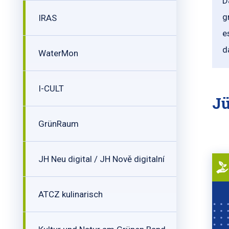
D
g
IRAS
e
d
WaterMon
I-CULT
Jü
GrünRaum
JH Neu digital / JH Nově digitalní
ATCZ kulinarisch