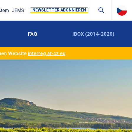
stem
JEMS
NEWSLETTER ABONNIEREN
FAQ
IBOX (2014-2020)
euen Website
interreg.at-cz.eu
.