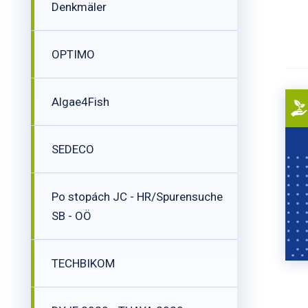
Denkmäler
OPTIMO
Algae4Fish
SEDECO
Po stopách JC - HR/Spurensuche
SB - OÖ
TECHBIKOM