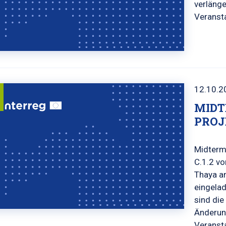
verlänge
Veransta
12.10.2
MIDT
PROJ
Midterm
C.1.2 vo
Thaya am
eingela
sind die
Änderun
Veranst