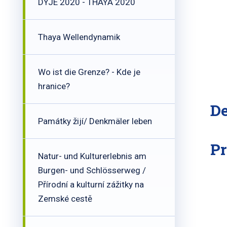
DYJE 2020 - THAYA 2020
Thaya Wellendynamik
Wo ist die Grenze? - Kde je
hranice?
De
Památky žijí/ Denkmäler leben
Pr
Natur- und Kulturerlebnis am
Burgen- und Schlösserweg /
Přírodní a kulturní zážitky na
Zemské cestě