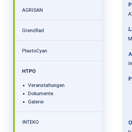
P
AGRISAN
A
L
GrenzRad
M
PlastoCyan
A
I
HTPO
P
Veranstaltungen
Dokumente
Galerie
INTEKO
Ü