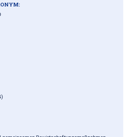
ONYM:
O
G)