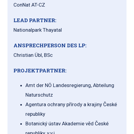
ConNat AT-CZ
LEAD PARTNER:
Nationalpark Thayatal
ANSPRECHPERSON DES LP:
Christian Übl, BSc
PROJEKTPARTNER:
Amt der NÖ Landesregierung, Abteilung
Naturschutz
Agentura ochrany přírody a krajiny České
republiky
Botanický ústav Akademie věd České
republiky, v.v.i.