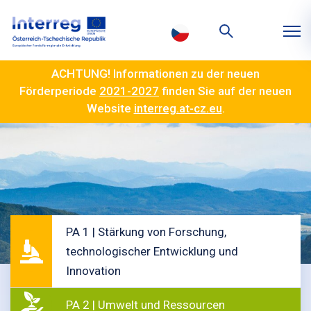
ACHTUNG! Informationen zu der neuen
Förderperiode
2021-2027
finden Sie auf der neuen
Website
interreg.at-cz.eu
.
PA 1 | Stärkung von Forschung,
technologischer Entwicklung und
Innovation
PA 2 | Umwelt und Ressourcen