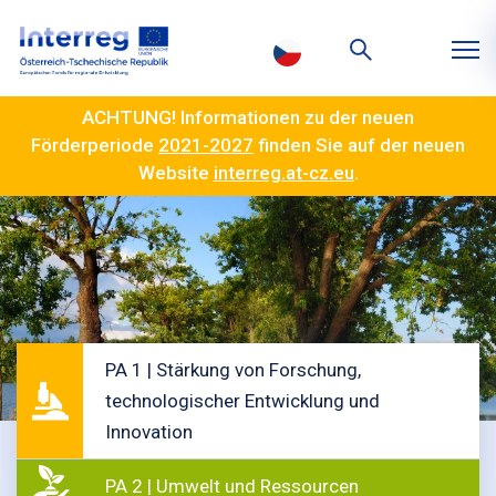
ACHTUNG! Informationen zu der neuen
Förderperiode
2021-2027
finden Sie auf der neuen
Website
interreg.at-cz.eu
.
PA 1 | Stärkung von Forschung,
technologischer Entwicklung und
Innovation
PA 2 | Umwelt und Ressourcen