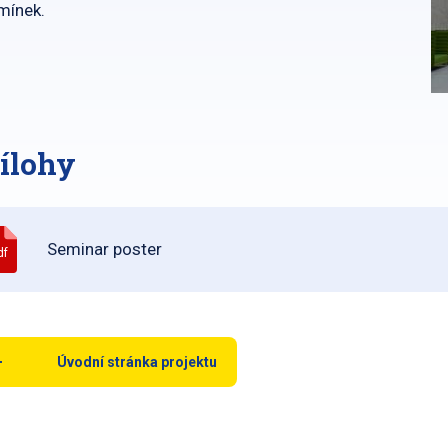
mínek.
ílohy
Seminar poster
df
Úvodní stránka projektu