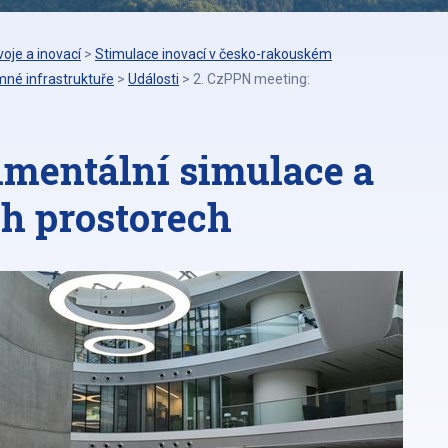
oje a inovací
>
Stimulace inovací v česko-rakouském
mné infrastruktuře
>
Události
>
2. CzPPN meeting:
nmentální simulace a
h prostorech