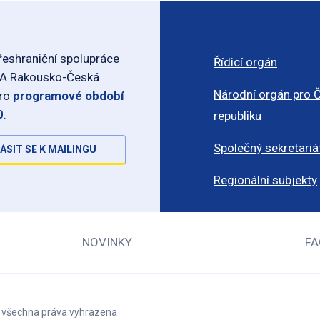
eshraniční spolupráce
Řídicí orgán
-A Rakousko-Česká
Národní orgán pro 
pro
programové období
0
.
republiku
Společný sekretariá
ÁSIT SE K MAILINGU
Regionální subjekty
NOVINKY
FA
– všechna práva vyhrazena