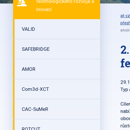
technologického rozvoje a
inovací
at-cz
přesh
VALID
envi
2
SAFEBRIDGE
f
AMOR
29.
Com3d-XCT
Typ 
Cíle
CAC-SuMeR
nabí
obor
růst
ROTCUT