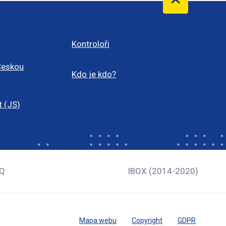
Kontroloři
Českou
Kdo je kdo?
t (JS)
Q
IBOX (2014-2020)
Mapa webu
Copyright
GDPR