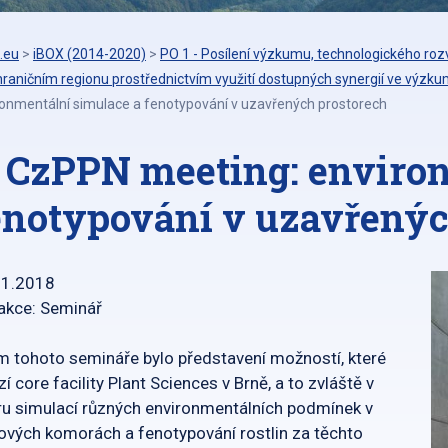
.eu
>
iBOX (2014-2020)
>
PO 1 - Posílení výzkumu, technologického rozv
raničním regionu prostřednictvím využití dostupných synergií ve výzku
ronmentální simulace a fenotypování v uzavřených prostorech
. CzPPN meeting: enviro
enotypování v uzavřenýc
11.2018
akce: Seminář
m tohoto semináře bylo představení možností, které
zí core facility Plant Sciences v Brně, a to zvláště v
u simulací různých environmentálních podmínek v
ových komorách a fenotypování rostlin za těchto