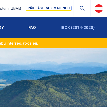
stem
JEMS
PŘIHLÁSIT SE K MAILINGU
KY
FAQ
IBOX (2014-2020)
webu
interreg.at-cz.eu
.