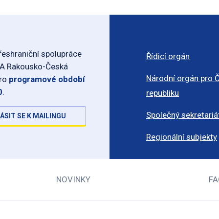
eshraniční spolupráce
Řídicí orgán
-A Rakousko-Česká
Národní orgán pro 
pro
programové období
0
.
republiku
Společný sekretariá
ÁSIT SE K MAILINGU
Regionální subjekty
NOVINKY
FA