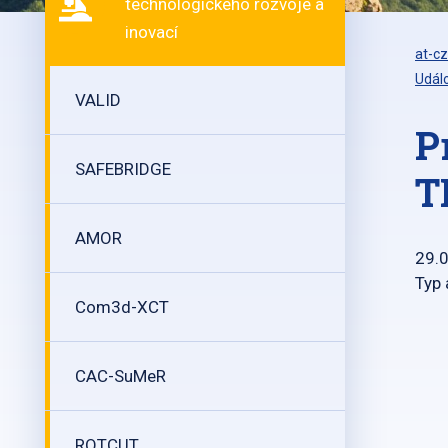
technologického rozvoje a
inovací
at-cz
Událo
VALID
P
SAFEBRIDGE
T
AMOR
29.
Typ 
Com3d-XCT
CAC-SuMeR
ROTCUT