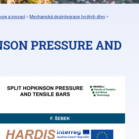
oje a inovací
>
Mechanická dezintegrace tvrdých dřev
>
INSON PRESSURE AND