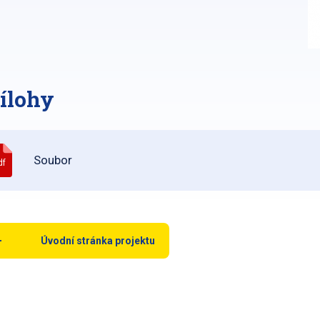
ílohy
Soubor
df
Úvodní stránka projektu