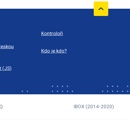
Kontroloři
Českou
Kdo je kdo?
t (JS)
Q
IBOX (2014-2020)