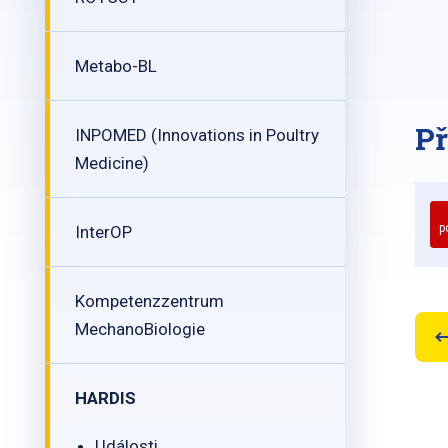
Metabo-BL
Př
INPOMED (Innovations in Poultry
Medicine)
p
InterOP
Kompetenzzentrum
MechanoBiologie
HARDIS
Události