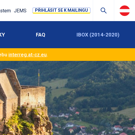
stem
JEMS
PŘIHLÁSIT SE K MAILINGU
KY
FAQ
IBOX (2014-2020)
webu
interreg.at-cz.eu
.