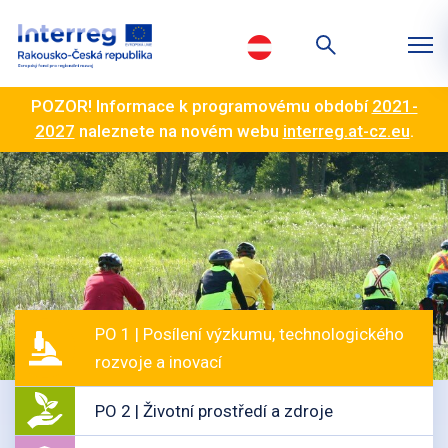
POZOR! Informace k programovému období
2021-
2027
naleznete na novém webu
interreg.at-cz.eu
.
PO 1 | Posílení výzkumu, technologického
rozvoje a inovací
PO 2 | Životní prostředí a zdroje