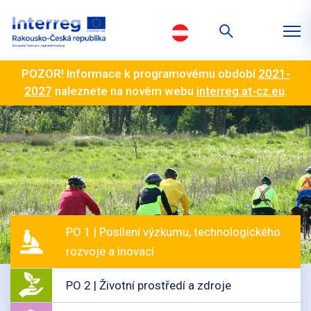
POZOR! Informace k programovému období
2021-
2027
naleznete na novém webu
interreg.at-cz.eu
.
PO 1 | Posílení výzkumu, technologického
rozvoje a inovací
PO 2 | Životní prostředí a zdroje