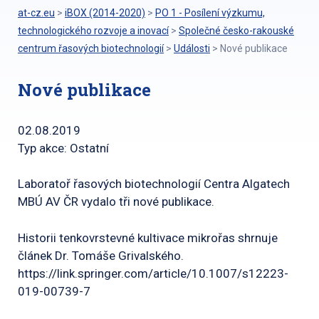
at-cz.eu
>
iBOX (2014-2020)
>
PO 1 - Posílení výzkumu,
technologického rozvoje a inovací
>
Společné česko-rakouské
centrum řasových biotechnologií
>
Události
>
Nové publikace
Nové publikace
02.08.2019
Typ akce: Ostatní
Laboratoř řasových biotechnologií Centra Algatech
MBÚ AV ČR vydalo tři nové publikace.
Historii tenkovrstevné kultivace mikrořas shrnuje
článek Dr. Tomáše Grivalského.
https://link.springer.com/article/10.1007/s12223-
019-00739-7