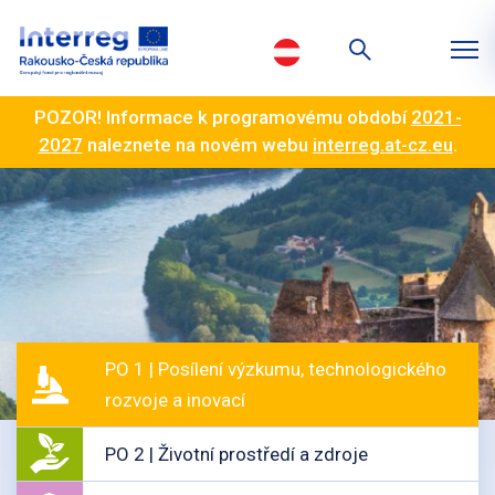
POZOR! Informace k programovému období
2021-
2027
naleznete na novém webu
interreg.at-cz.eu
.
PO 1 | Posílení výzkumu, technologického
rozvoje a inovací
PO 2 | Životní prostředí a zdroje