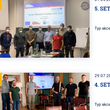
5. S
Typ akce
29.07.2
4. S
Typ akce