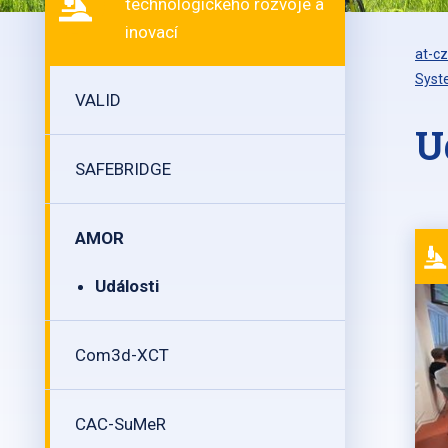
technologického rozvoje a
inovací
at-cz
Syst
VALID
U
SAFEBRIDGE
AMOR
Události
Com3d-XCT
CAC-SuMeR