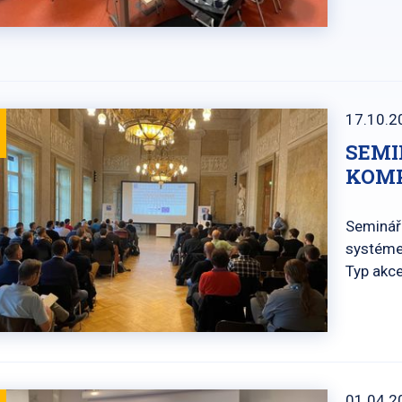
17.10.2
SEMI
KOMP
Seminář 
systéme
Typ akc
01.04.2