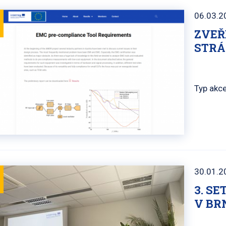
06.03.2
ZVEŘ
STRÁ
Typ akce
30.01.2
3. S
V BR