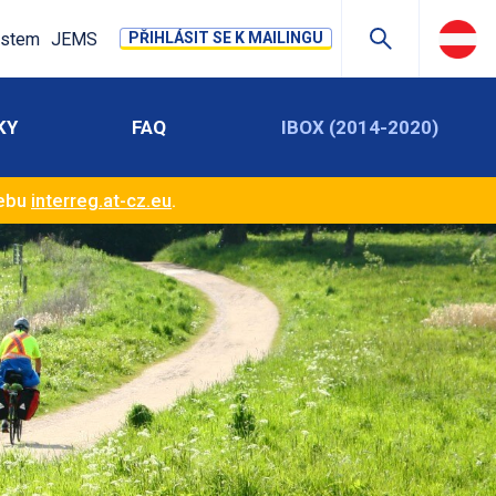
stem
JEMS
PŘIHLÁSIT SE K MAILINGU
KY
FAQ
IBOX (2014-2020)
webu
interreg.at-cz.eu
.