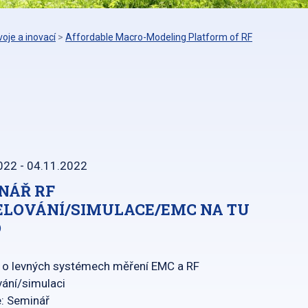
oje a inovací
>
Affordable Macro-Modeling Platform of RF
022 - 04.11.2022
NÁŘ RF
LOVÁNÍ/SIMULACE/EMC NA TU
O
 o levných systémech měření EMC a RF
ání/simulaci
e: Seminář