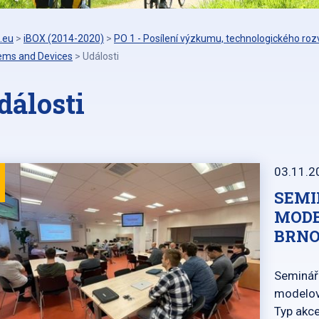
.eu
>
iBOX (2014-2020)
>
PO 1 - Posílení výzkumu, technologického rozv
ems and Devices
>
Události
dálosti
03.11.2
SEMI
MODE
BRN
Seminář
modelov
Typ akc