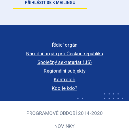
PŘIHLÁSIT SE K MAILINGU
Řídicí orgán
Národní orgán pro Českou republiku
Společný sekretariát (JS)
Regionální subjekty
Kontroloři
Kdo je kdo?
PROGRAMOVÉ OBDOBÍ 2014-2020
NOVINKY