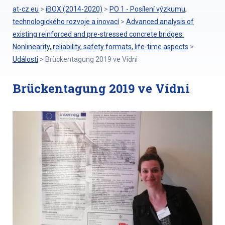
at-cz.eu
>
iBOX (2014-2020)
>
PO 1 - Posílení výzkumu,
technologického rozvoje a inovací
>
Advanced analysis of
existing reinforced and pre-stressed concrete bridges:
Nonlinearity, reliability, safety formats, life-time aspects
>
Události
>
Brückentagung 2019 ve Vídni
Brückentagung 2019 ve Vídni