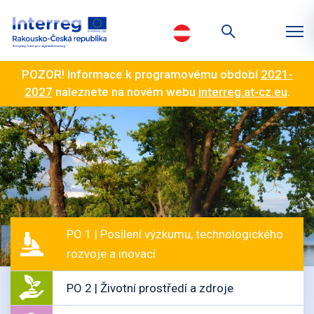
POZOR! Informace k programovému období
2021-
2027
naleznete na novém webu
interreg.at-cz.eu
.
PO 1 | Posílení výzkumu, technologického
rozvoje a inovací
PO 2 | Životní prostředí a zdroje