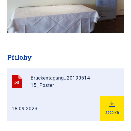
Přílohy
Brückentagung_20190514-
pdf
15_Poster
18.09.2023
3220
KB