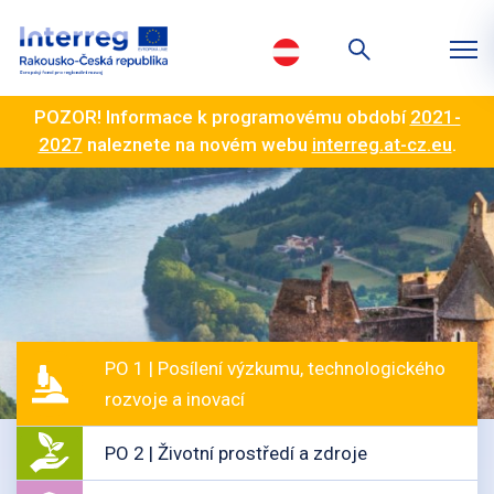
POZOR! Informace k programovému období
2021-
2027
naleznete na novém webu
interreg.at-cz.eu
.
PO 1 | Posílení výzkumu, technologického
rozvoje a inovací
PO 2 | Životní prostředí a zdroje