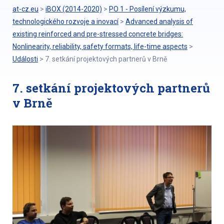
at-cz.eu
>
iBOX (2014-2020)
>
PO 1 - Posílení výzkumu,
technologického rozvoje a inovací
>
Advanced analysis of
existing reinforced and pre-stressed concrete bridges:
Nonlinearity, reliability, safety formats, life-time aspects
>
Události
>
7. setkání projektových partnerů v Brně
7. setkání projektových partnerů
v Brně