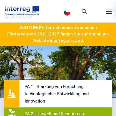
ACHTUNG! Informationen zu der neuen
Förderperiode
2021-2027
finden Sie auf der neuen
Website
interreg.at-cz.eu
.
PA 1 | Stärkung von Forschung,
technologischer Entwicklung und
Innovation
PA 2 | Umwelt und Ressourcen