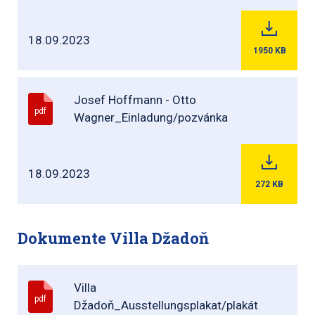
18.09.2023
1950
KB
Josef Hoffmann - Otto
pdf
Wagner_Einladung/pozvánka
18.09.2023
272
KB
Dokumente Villa Džadoň
Villa
pdf
Džadoň_Ausstellungsplakat/plakát