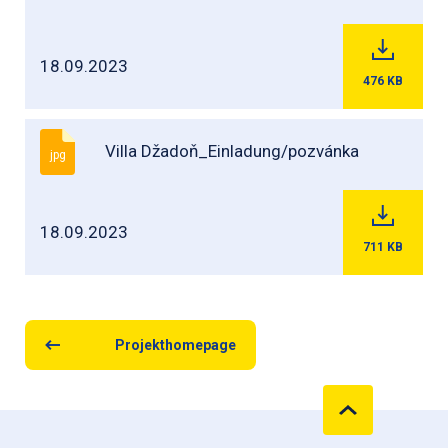
18.09.2023
476
KB
Villa Džadoň_Einladung/pozvánka
jpg
18.09.2023
711
KB
Projekthomepage