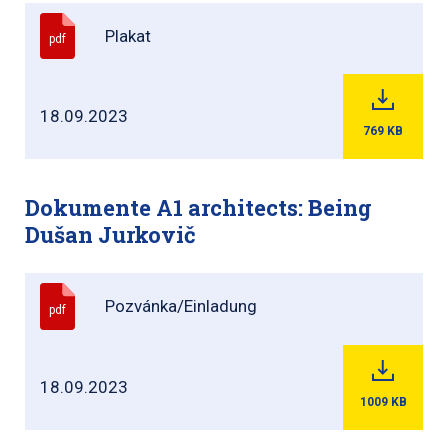
Plakat
pdf
18.09.2023
769
KB
Dokumente A1 architects: Being
Dušan Jurkovič
Pozvánka/Einladung
pdf
18.09.2023
1009
KB