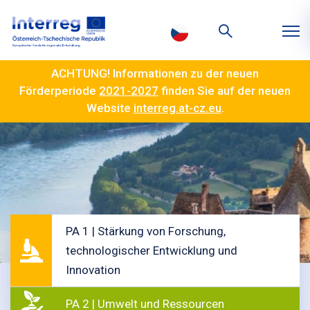
ACHTUNG! Informationen zu der neuen
Förderperiode
2021-2027
finden Sie auf der neuen
Website
interreg.at-cz.eu
.
PA 1 | Stärkung von Forschung,
technologischer Entwicklung und
Innovation
PA 2 | Umwelt und Ressourcen