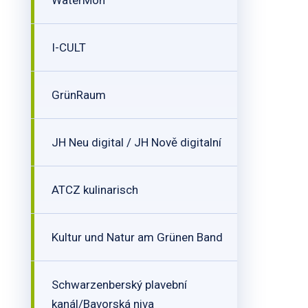
WaterMon
I-CULT
GrünRaum
JH Neu digital / JH Nově digitalní
ATCZ kulinarisch
Kultur und Natur am Grünen Band
Schwarzenberský plavební
kanál/Bavorská niva