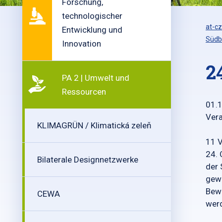
Forschung,
technologischer
at-cz
Entwicklung und
Südb
Innovation
2
PA 2 | Umwelt und
Ressourcen
01.
Vera
KLIMAGRÜN / Klimatická zeleň
11 V
24. 
Bilaterale Designnetzwerke
der 
gewe
Bewe
CEWA
wer