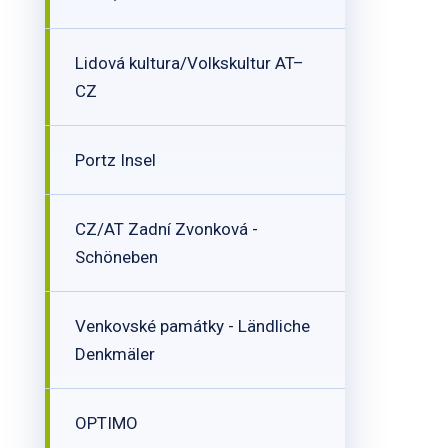
Lidová kultura/Volkskultur AT–
CZ
Portz Insel
CZ/AT Zadní Zvonková -
Schöneben
Venkovské památky - Ländliche
Denkmäler
OPTIMO