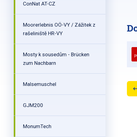
ConNat AT-CZ
Moorerlebnis OÖ-VY / Zážitek z
D
rašeliniště HR-VY
Mosty k sousedům - Brücken
p
zum Nachbarn
Malsemuschel
GJM200
MonumTech