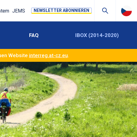
stem
JEMS
NEWSLETTER ABONNIEREN
FAQ
IBOX (2014-2020)
euen Website
interreg.at-cz.eu
.