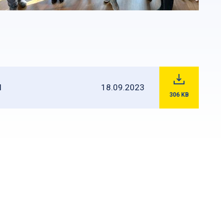
l
18.09.2023
306
KB