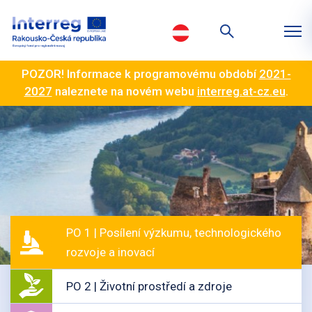
POZOR! Informace k programovému období
2021-
2027
naleznete na novém webu
interreg.at-cz.eu
.
PO 1 | Posílení výzkumu, technologického
rozvoje a inovací
PO 2 | Životní prostředí a zdroje