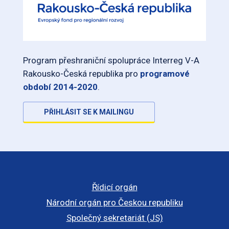
Program přeshraniční spolupráce Interreg V-A
Rakousko-Česká republika pro
programové
období 2014-2020
.
PŘIHLÁSIT SE K MAILINGU
Řídicí orgán
Národní orgán pro Českou republiku
Společný sekretariát (JS)