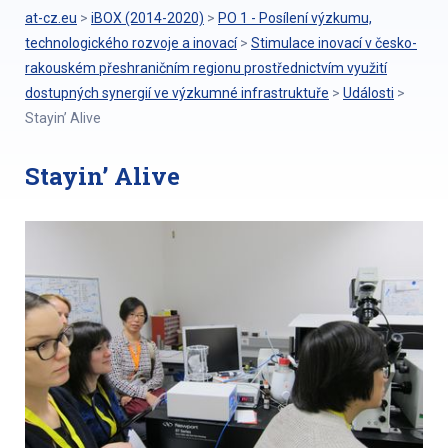
at-cz.eu
>
iBOX (2014-2020)
>
PO 1 - Posílení výzkumu,
technologického rozvoje a inovací
>
Stimulace inovací v česko-
rakouském přeshraničním regionu prostřednictvím využití
dostupných synergií ve výzkumné infrastruktuře
>
Události
>
Stayin’ Alive
Stayin’ Alive