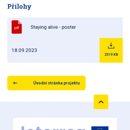
Přílohy
Staying alive - poster
pdf
18.09.2023
2519
KB
Úvodní stránka projektu