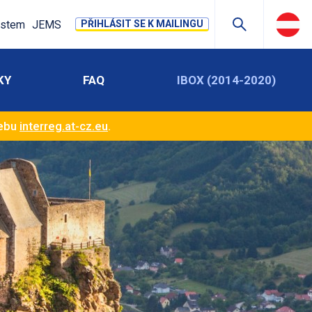
stem
JEMS
PŘIHLÁSIT SE K MAILINGU
KY
FAQ
IBOX (2014-2020)
webu
interreg.at-cz.eu
.