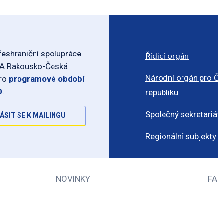
eshraniční spolupráce
Řídicí orgán
-A Rakousko-Česká
Národní orgán pro 
pro
programové období
0
.
republiku
Společný sekretariá
ÁSIT SE K MAILINGU
Regionální subjekty
NOVINKY
FA