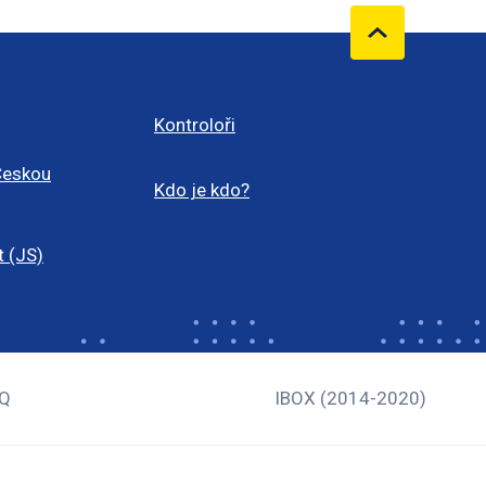
Kontroloři
Českou
Kdo je kdo?
t (JS)
Q
IBOX (2014-2020)