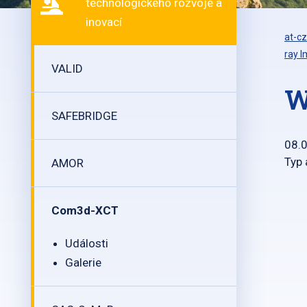
technologického rozvoje a
inovací
at-cz
ray 
VALID
W
SAFEBRIDGE
08.
Typ 
AMOR
Com3d-XCT
Události
Galerie