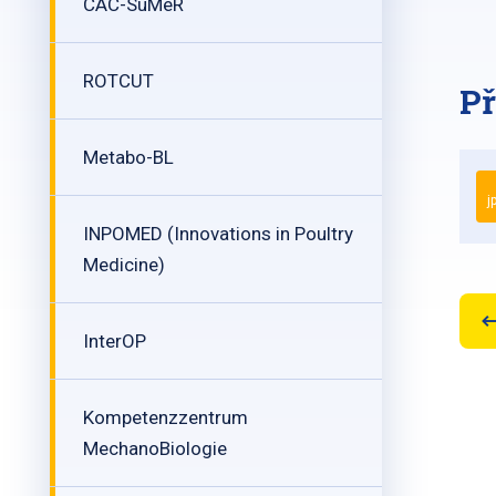
CAC-SuMeR
ROTCUT
Př
Metabo-BL
j
INPOMED (Innovations in Poultry
Medicine)
InterOP
Kompetenzzentrum
MechanoBiologie