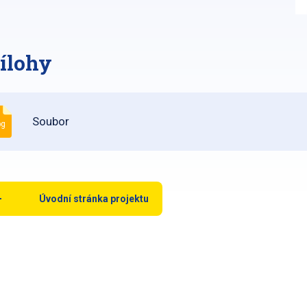
ílohy
Soubor
pg
Úvodní stránka projektu