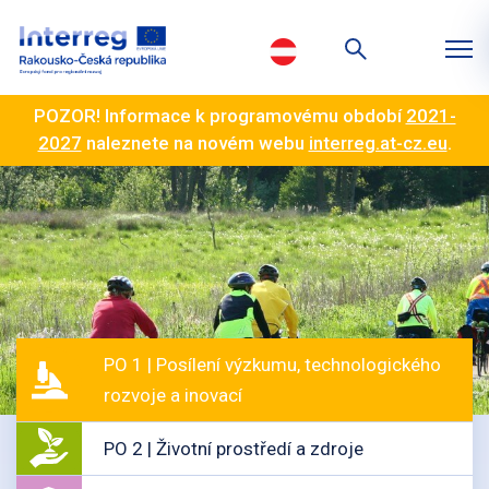
POZOR! Informace k programovému období
2021-
2027
naleznete na novém webu
interreg.at-cz.eu
.
PO 1 | Posílení výzkumu, technologického
rozvoje a inovací
PO 2 | Životní prostředí a zdroje