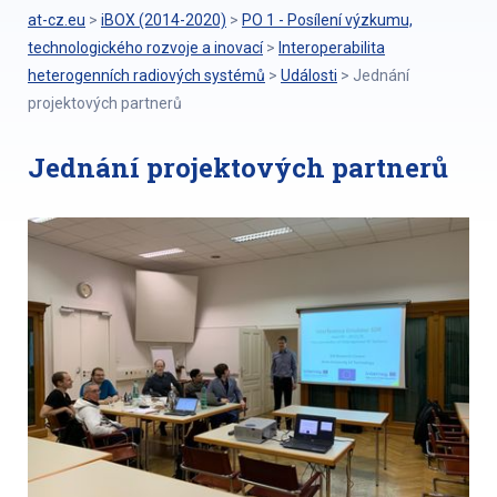
at-cz.eu
>
iBOX (2014-2020)
>
PO 1 - Posílení výzkumu,
technologického rozvoje a inovací
>
Interoperabilita
heterogenních radiových systémů
>
Události
>
Jednání
projektových partnerů
Jednání projektových partnerů