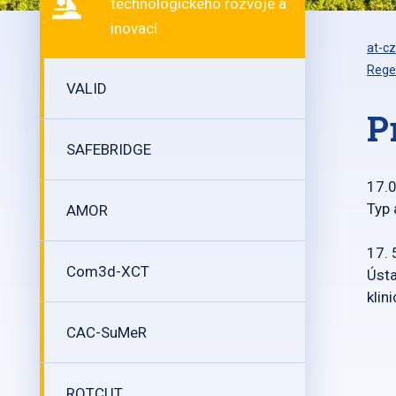
technologického rozvoje a
inovací
at-cz
Rege
VALID
P
SAFEBRIDGE
17.
Typ 
AMOR
17. 
Com3d-XCT
Ústa
klin
CAC-SuMeR
ROTCUT