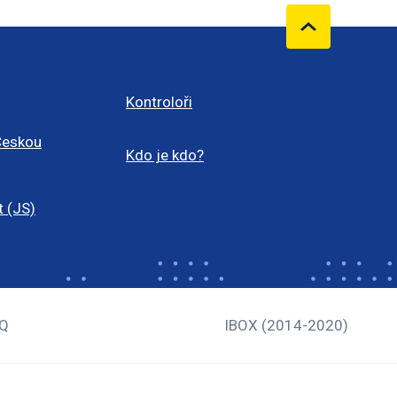
Kontroloři
Českou
Kdo je kdo?
t (JS)
Q
IBOX (2014-2020)