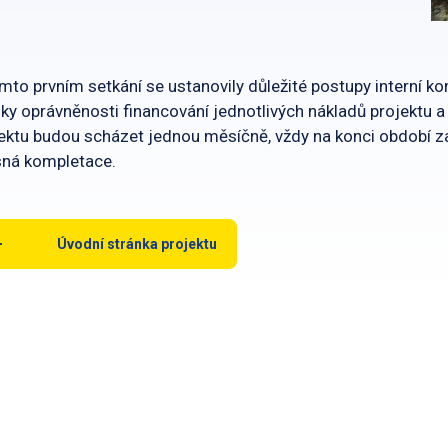
mto prvním setkání se ustanovily důležité postupy interní k
ky oprávněnosti financování jednotlivých nákladů projektu a 
ektu budou scházet jednou měsíčně, vždy na konci období za 
sná kompletace.
Úvodní stránka projektu