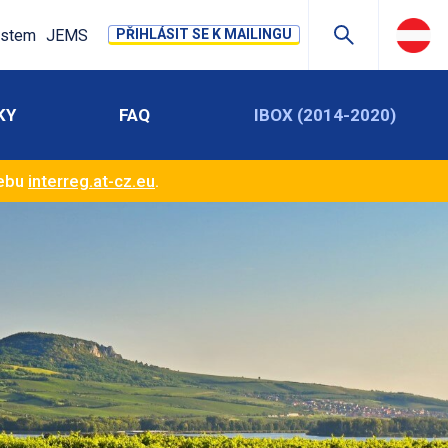
stem
JEMS
PŘIHLÁSIT SE K MAILINGU
KY
FAQ
IBOX (2014-2020)
webu
interreg.at-cz.eu
.