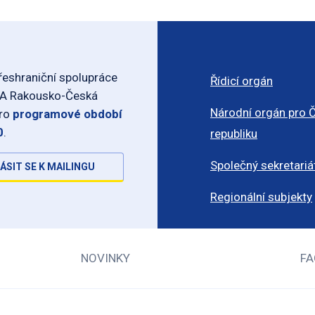
eshraniční spolupráce
Řídicí orgán
-A Rakousko-Česká
Národní orgán pro 
pro
programové období
0
.
republiku
Společný sekretariá
ÁSIT SE K MAILINGU
Regionální subjekty
NOVINKY
FA