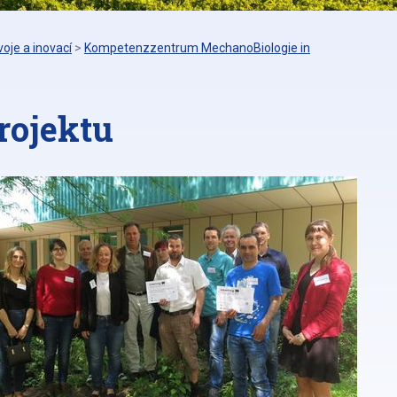
oje a inovací
>
Kompetenzzentrum MechanoBiologie in
rojektu