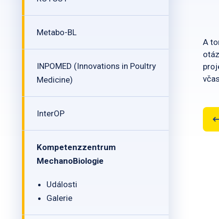
Metabo-BL
A to
otáz
INPOMED (Innovations in Poultry
proj
vča
Medicine)
InterOP
Kompetenzzentrum
MechanoBiologie
Události
Galerie