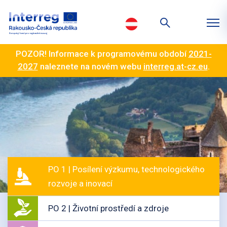
POZOR! Informace k programovému období
2021-
2027
naleznete na novém webu
interreg.at-cz.eu
.
PO 1 | Posílení výzkumu, technologického
rozvoje a inovací
PO 2 | Životní prostředí a zdroje