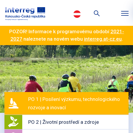
POZOR! Informace k programovému období
2021-
2027
naleznete na novém webu
interreg.at-cz.eu
.
PO 1 | Posílení výzkumu, technologického
rozvoje a inovací
PO 2 | Životní prostředí a zdroje