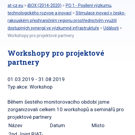
at-cz.eu
>
iBOX (2014-2020)
>
PO 1 - Posílení výzkumu,
technologického rozvoje a inovací
>
Stimulace inovací v česko-
rakouském přeshraničním regionu prostřednictvím využití
dostupných synergií ve výzkumné infrastruktuře
>
Události
>
Workshopy pro projektové partnery
Workshopy pro projektové
partnery
01.03.2019 - 31.08.2019
Typ akce: Workshop
Během šestého monitorovacího období jsme
zorganizovali celkem 10 workshopů a seminářů pro
projektové partnery.
Název
Datum
Místo
2nd Joint RIAT-