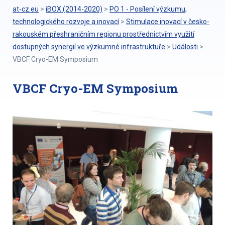
at-cz.eu
>
iBOX (2014-2020)
>
PO 1 - Posílení výzkumu,
technologického rozvoje a inovací
>
Stimulace inovací v česko-
rakouském přeshraničním regionu prostřednictvím využití
dostupných synergií ve výzkumné infrastruktuře
>
Události
>
VBCF Cryo-EM Symposium
VBCF Cryo-EM Symposium