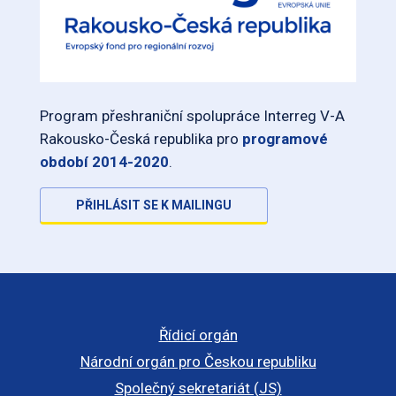
Program přeshraniční spolupráce Interreg V-A
Rakousko-Česká republika pro
programové
období 2014-2020
.
PŘIHLÁSIT SE K MAILINGU
Řídicí orgán
Národní orgán pro Českou republiku
Společný sekretariát (JS)