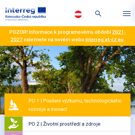
POZOR! Informace k programovému období
2021-
2027
naleznete na novém webu
interreg.at-cz.eu
.
PO 1 | Posílení výzkumu, technologického
rozvoje a inovací
PO 2 | Životní prostředí a zdroje