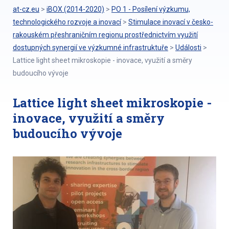
at-cz.eu
>
iBOX (2014-2020)
>
PO 1 - Posílení výzkumu,
technologického rozvoje a inovací
>
Stimulace inovací v česko-
rakouském přeshraničním regionu prostřednictvím využití
dostupných synergií ve výzkumné infrastruktuře
>
Události
>
Lattice light sheet mikroskopie - inovace, využití a směry
budoucího vývoje
Lattice light sheet mikroskopie -
inovace, využití a směry
budoucího vývoje