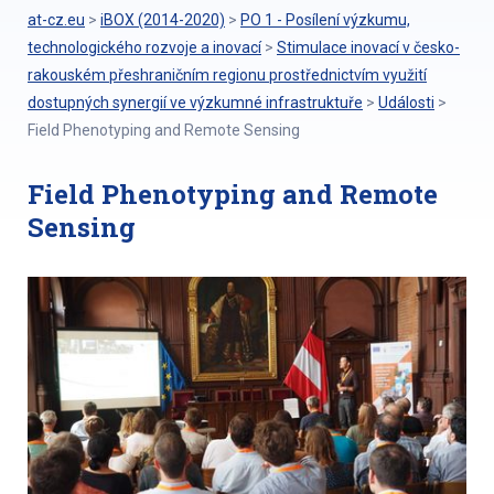
at-cz.eu
>
iBOX (2014-2020)
>
PO 1 - Posílení výzkumu,
technologického rozvoje a inovací
>
Stimulace inovací v česko-
rakouském přeshraničním regionu prostřednictvím využití
dostupných synergií ve výzkumné infrastruktuře
>
Události
>
Field Phenotyping and Remote Sensing
Field Phenotyping and Remote
Sensing