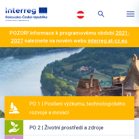
POZOR! Informace k programovému období
2021-
2027
naleznete na novém webu
interreg.at-cz.eu
.
PO 1 | Posílení výzkumu, technologického
rozvoje a inovací
PO 2 | Životní prostředí a zdroje